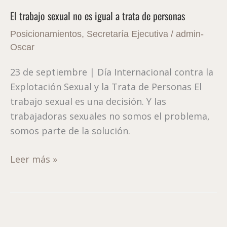
trabajo
El trabajo sexual no es igual a trata de personas
sexual
no
Posicionamientos
,
Secretaría Ejecutiva
/
admin-
es
Oscar
igual
23 de septiembre | Día Internacional contra la
a
Explotación Sexual y la Trata de Personas El
trata
trabajo sexual es una decisión. Y las
de
trabajadoras sexuales no somos el problema,
personas
somos parte de la solución.
Leer más »
#8A