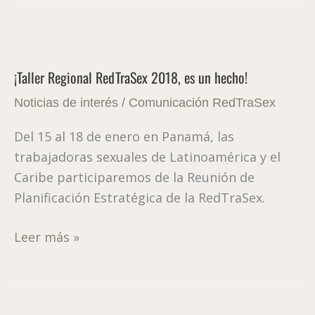
¡Taller
Regional
¡Taller Regional RedTraSex 2018, es un hecho!
RedTraSex
2018,
Noticias de interés
/
Comunicación RedTraSex
es
Del 15 al 18 de enero en Panamá, las
un
trabajadoras sexuales de Latinoamérica y el
hecho!
Caribe participaremos de la Reunión de
Planificación Estratégica de la RedTraSex.
Leer más »