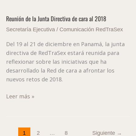
Reunión
de
Reunión de la Junta Directiva de cara al 2018
la
Junta
Secretaría Ejecutiva
/
Comunicación RedTraSex
Directiva
Del 19 al 21 de diciembre en Panamá, la junta
de
directiva de RedTraSex estará reunida para
cara
reflexionar sobre las iniciativas que ha
al
desarrollado la Red de cara a afrontar los
2018
nuevos retos de 2018.
Leer más »
1
2
…
8
Siguiente
→