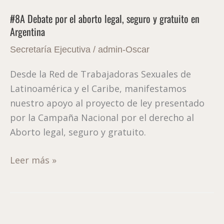
Debate
#8A Debate por el aborto legal, seguro y gratuito en
por
Argentina
el
aborto
Secretaría Ejecutiva
/
admin-Oscar
legal,
Desde la Red de Trabajadoras Sexuales de
seguro
Latinoamérica y el Caribe, manifestamos
y
nuestro apoyo al proyecto de ley presentado
gratuito
por la Campaña Nacional por el derecho al
en
Aborto legal, seguro y gratuito.
Argentina
Leer más »
Alerta