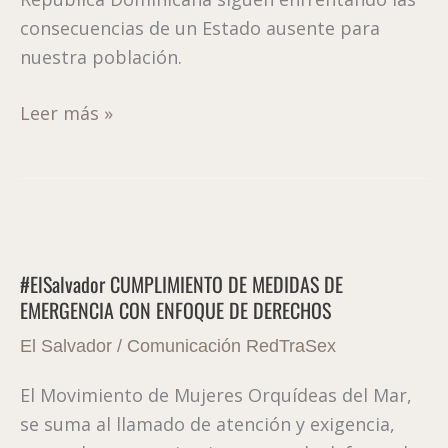
República
consecuencias de un Estado ausente para
Dominicana
nuestra población.
Leer más »
#ElSalvador
CUMPLIMIENTO
#ElSalvador CUMPLIMIENTO DE MEDIDAS DE
DE
EMERGENCIA CON ENFOQUE DE DERECHOS
MEDIDAS
DE
El Salvador
/
Comunicación RedTraSex
EMERGENCIA
El Movimiento de Mujeres Orquídeas del Mar,
CON
se suma al llamado de atención y exigencia,
ENFOQUE