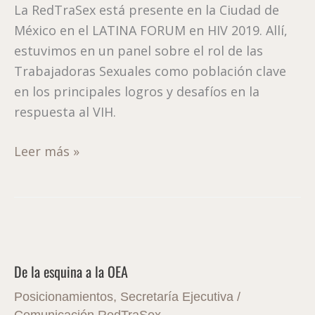
La RedTraSex está presente en la Ciudad de
2019
México en el LATINA FORUM en HIV 2019. Allí,
estuvimos en un panel sobre el rol de las
Trabajadoras Sexuales como población clave
en los principales logros y desafíos en la
respuesta al VIH.
Leer más »
De
la
De la esquina a la OEA
esquina
a
Posicionamientos
,
Secretaría Ejecutiva
/
la
Comunicación RedTraSex