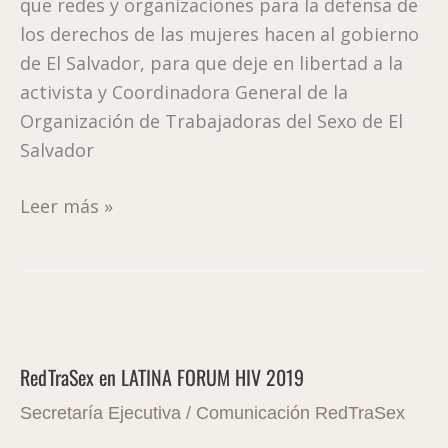
que redes y organizaciones para la defensa de
DE
los derechos de las mujeres hacen al gobierno
DERECHOS
de El Salvador, para que deje en libertad a la
activista y Coordinadora General de la
Organización de Trabajadoras del Sexo de El
Salvador
Leer más »
RedTraSex
en
RedTraSex en LATINA FORUM HIV 2019
LATINA
FORUM
Secretaría Ejecutiva
/
Comunicación RedTraSex
HIV