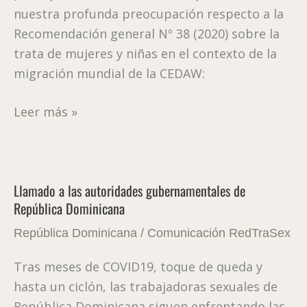
nuestra profunda preocupación respecto a la
CEDAW
Recomendación general Nº 38 (2020) sobre la
trata de mujeres y niñas en el contexto de la
migración mundial de la CEDAW:
Leer más »
Llamado a las autoridades gubernamentales de
Llamado
República Dominicana
a
las
República Dominicana
/
Comunicación RedTraSex
autoridades
Tras meses de COVID19, toque de queda y
gubernamentales
hasta un ciclón, las trabajadoras sexuales de
de
República Dominicana siguen enfrentando las