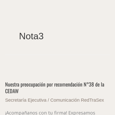
Ir
al
contenido
Nota3
Nuestra
preocupación
Nuestra preocupación por recomendación N°38 de la
por
CEDAW
recomendación
N°38
Secretaría Ejecutiva
/
Comunicación RedTraSex
de
¡Acompañanos con tu firma! Expresamos
la