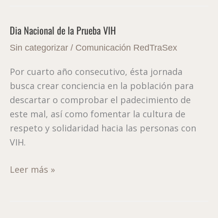
Dia Nacional de la Prueba VIH
Dia
Nacional
Sin categorizar
/
Comunicación RedTraSex
de
Por cuarto año consecutivo, ésta jornada
la
busca crear conciencia en la población para
Prueba
descartar o comprobar el padecimiento de
VIH
este mal, así como fomentar la cultura de
respeto y solidaridad hacia las personas con
VIH.
Leer más »