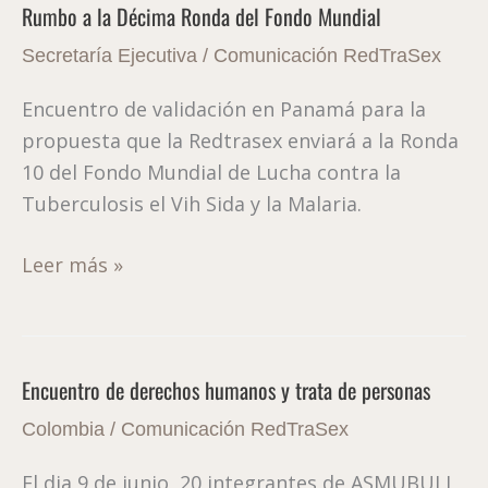
Rumbo a la Décima Ronda del Fondo Mundial
Rumbo
a
Secretaría Ejecutiva
/
Comunicación RedTraSex
la
Encuentro de validación en Panamá para la
Décima
propuesta que la Redtrasex enviará a la Ronda
Ronda
10 del Fondo Mundial de Lucha contra la
del
Tuberculosis el Vih Sida y la Malaria.
Fondo
Mundial
Leer más »
Encuentro de derechos humanos y trata de personas
Encuentro
de
Colombia
/
Comunicación RedTraSex
derechos
El dia 9 de junio, 20 integrantes de ASMUBULI
humanos