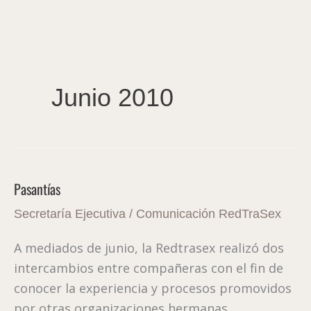
Ir
al
contenido
Junio 2010
Pasantías
Pasantías
Secretaría Ejecutiva
/
Comunicación RedTraSex
A mediados de junio, la Redtrasex realizó dos
intercambios entre compañeras con el fin de
conocer la experiencia y procesos promovidos
por otras organizaciones hermanas.