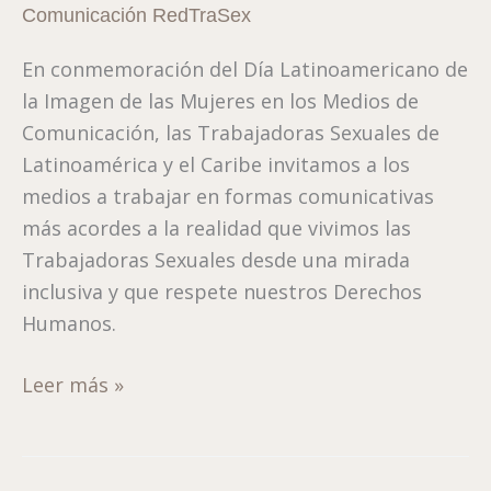
la
Comunicación RedTraSex
Imagen
En conmemoración del Día Latinoamericano de
de
la Imagen de las Mujeres en los Medios de
las
Comunicación, las Trabajadoras Sexuales de
Mujeres
Latinoamérica y el Caribe invitamos a los
en
medios a trabajar en formas comunicativas
los
más acordes a la realidad que vivimos las
Medios
Trabajadoras Sexuales desde una mirada
De
inclusiva y que respete nuestros Derechos
Comunicación
Humanos.
Leer más »