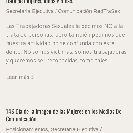
trata de mujeres, niños y niñas.
contra
la
Secretaría Ejecutiva
/
Comunicación RedTraSex
explotación
Las Trabajadoras Sexuales le decimos NO a la
sexual
trata de personas, pero también pedimos que
y
nuestra actividad no se confunda con este
la
delito. No somos víctimas, somos trabajadoras
trata
y queremos ser reconocidas como tales.
de
mujeres,
Leer más »
niños
y
niñas.
14S Día de la Imagen de las Mujeres en los Medios De
14S
Comunicación
Día
de
Posicionamientos
,
Secretaría Ejecutiva
/