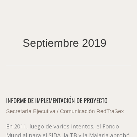
Ir
al
contenido
Septiembre 2019
INFORME
DE
INFORME DE IMPLEMENTACIÓN DE PROYECTO
IMPLEMENTACIÓN
DE
Secretaría Ejecutiva
/
Comunicación RedTraSex
PROYECTO
En 2011, luego de varios intentos, el Fondo
Mundial para el SIDA, la TB y la Malaria aprobó