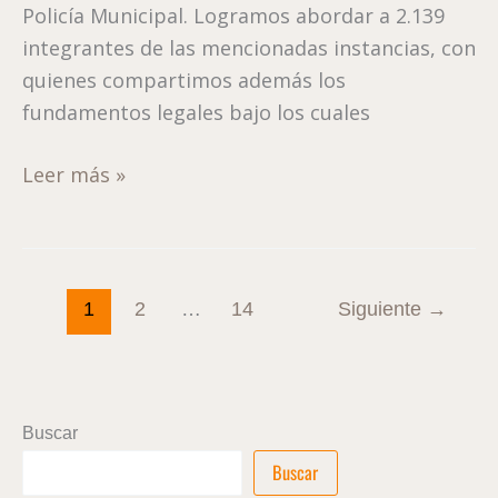
Policía Municipal. Logramos abordar a 2.139
Final
integrantes de las mencionadas instancias, con
a
quienes compartimos además los
la
fundamentos legales bajo los cuales
Embajada
Federal
Leer más »
de
Alemania
1
2
…
14
Siguiente
→
Buscar
Buscar