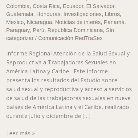
Colombia
,
Costa Rica
,
Ecuador
,
El Salvador
,
Sexual
Guatemala
,
Honduras
,
Investigaciones
,
Libros
,
y
Mexico
,
Nicaragua
,
Noticias de interés
,
Panamá
,
Reproductiva
Paraguay
,
Perú
,
República Dominicana
,
Sin
a
categorizar
/
Comunicación RedTraSex
Trabajadoras
Sexuales
Informe Regional Atención de la Salud Sexual y
en
Reproductiva a Trabajadoras Sexuales en
América
América Latina y Caribe Este informe
Latina
presenta los resultados del Estudio sobre
y
salud sexual y reproductiva y acceso a servicios
Caribe
de salud de las trabajadoras sexuales en nueve
países de América Latina y el Caribe, realizado
durante julio y diciembre de […]
Leer más »