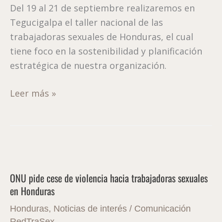
Del 19 al 21 de septiembre realizaremos en
nacional
Tegucigalpa el taller nacional de las
trabajadoras sexuales de Honduras, el cual
tiene foco en la sostenibilidad y planificación
estratégica de nuestra organización.
Leer más »
ONU
pide
ONU pide cese de violencia hacia trabajadoras sexuales
cese
en Honduras
de
violencia
Honduras
,
Noticias de interés
/
Comunicación
hacia
RedTraSex