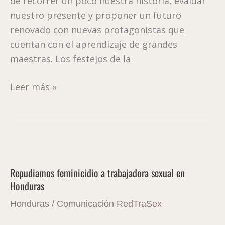
de recorrer un poco nuestra historia, evaluar
nuestro presente y proponer un futuro
renovado con nuevas protagonistas que
cuentan con el aprendizaje de grandes
maestras. Los festejos de la
Leer más »
Repudiamos
feminicidio
Repudiamos feminicidio a trabajadora sexual en
a
Honduras
trabajadora
sexual
Honduras
/
Comunicación RedTraSex
en