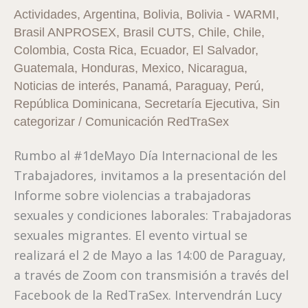
Regional
Actividades
,
Argentina
,
Bolivia
,
Bolivia - WARMI
,
2023
Brasil ANPROSEX
,
Brasil CUTS
,
Chile
,
Chile
,
Colombia
,
Costa Rica
,
Ecuador
,
El Salvador
,
Guatemala
,
Honduras
,
Mexico
,
Nicaragua
,
Noticias de interés
,
Panamá
,
Paraguay
,
Perú
,
República Dominicana
,
Secretaría Ejecutiva
,
Sin
categorizar
/
Comunicación RedTraSex
Rumbo al #1deMayo Día Internacional de les
Trabajadores, invitamos a la presentación del
Informe sobre violencias a trabajadoras
sexuales y condiciones laborales: Trabajadoras
sexuales migrantes. El evento virtual se
realizará el 2 de Mayo a las 14:00 de Paraguay,
a través de Zoom con transmisión a través del
Facebook de la RedTraSex. Intervendrán Lucy