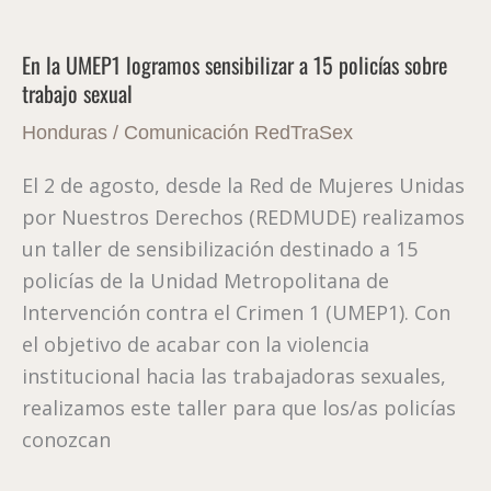
En
la
En la UMEP1 logramos sensibilizar a 15 policías sobre
UMEP1
trabajo sexual
logramos
sensibilizar
Honduras
/
Comunicación RedTraSex
a
El 2 de agosto, desde la Red de Mujeres Unidas
15
por Nuestros Derechos (REDMUDE) realizamos
policías
un taller de sensibilización destinado a 15
sobre
policías de la Unidad Metropolitana de
trabajo
Intervención contra el Crimen 1 (UMEP1). Con
sexual
el objetivo de acabar con la violencia
institucional hacia las trabajadoras sexuales,
realizamos este taller para que los/as policías
conozcan