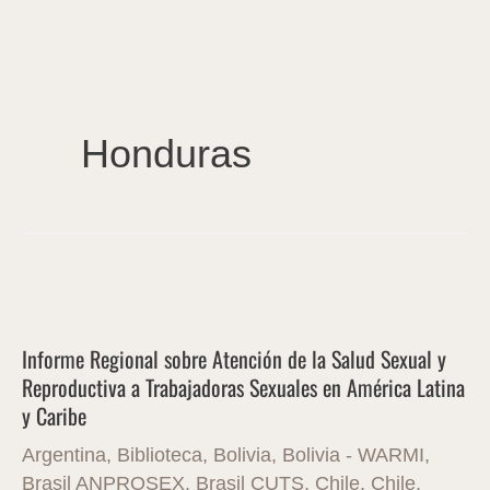
Ir
al
contenido
Honduras
Informe
Regional
Informe Regional sobre Atención de la Salud Sexual y
sobre
Reproductiva a Trabajadoras Sexuales en América Latina
Atención
y Caribe
de
la
Argentina
,
Biblioteca
,
Bolivia
,
Bolivia - WARMI
,
Brasil ANPROSEX
,
Brasil CUTS
,
Chile
,
Chile
,
Salud