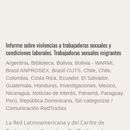
Informe
sobre
Informe sobre violencias a trabajadoras sexuales y
violencias
condiciones laborales. Trabajadoras sexuales migrantes
a
trabajadoras
Argentina
,
Biblioteca
,
Bolivia
,
Bolivia - WARMI
,
sexuales
Brasil ANPROSEX
,
Brasil CUTS
,
Chile
,
Chile
,
Colombia
,
Costa Rica
,
Ecuador
,
El Salvador
,
y
Guatemala
,
Honduras
,
Investigaciones
,
Mexico
,
condiciones
Nicaragua
,
Noticias de interés
,
Panamá
,
Paraguay
,
laborales.
Perú
,
República Dominicana
,
Sin categorizar
/
Trabajadoras
Comunicación RedTraSex
sexuales
migrantes
La Red Latinoamericana y del Caribe de