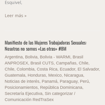
Esquivel,
Leer más »
Manifiesto de las Mujeres Trabajadoras Sexuales:
Manifiesto
Nosotras no somos «Las otras» #8M
de
las
Argentina
,
Bolivia
,
Bolivia - WARMI
,
Brasil
Mujeres
ANPROSEX
,
Brasil CUTS
,
Campañas
,
Chile
,
Trabajadoras
Chile
,
Colombia
,
Costa Rica
,
Ecuador
,
El Salvador
,
Guatemala
,
Honduras
,
Mexico
,
Nicaragua
,
Sexuales:
Noticias de interés
,
Panamá
,
Paraguay
,
Perú
,
Nosotras
Posicionamientos
,
República Dominicana
,
no
Secretaría Ejecutiva
,
Sin categorizar
/
somos
Comunicación RedTraSex
«Las