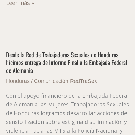
Leer más »
Desde
la
Desde la Red de Trabajadoras Sexuales de Honduras
Red
hicimos entrega de Informe Final a la Embajada Federal
de
de Alemania
Trabajadoras
Sexuales
Honduras
/
Comunicación RedTraSex
de
Con el apoyo financiero de la Embajada Federal
Honduras
de Alemania las Mujeres Trabajadoras Sexuales
hicimos
de Honduras logramos desarrollar acciones de
entrega
sensibilización sobre estigma discriminación y
de
violencia hacia las MTS a la Policía Nacional y
Informe