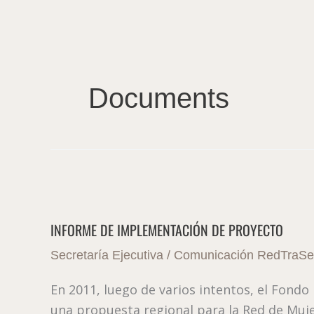
Ir
al
contenido
Documents
INFORME
DE
INFORME DE IMPLEMENTACIÓN DE PROYECTO
IMPLEMENTACIÓN
DE
Secretaría Ejecutiva
/
Comunicación RedTraSe
PROYECTO
En 2011, luego de varios intentos, el Fondo
una propuesta regional para la Red de Muj