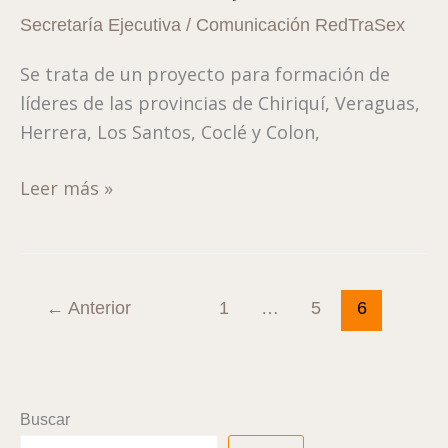
de
Secretaría Ejecutiva
/
Comunicación RedTraSex
Coordinación
Se trata de un proyecto para formación de
Proyecto
líderes de las provincias de Chiriquí, Veraguas,
con
Herrera, Los Santos, Coclé y Colon,
TS
Femeninas
Leer más »
←
Anterior
1
…
5
6
Buscar