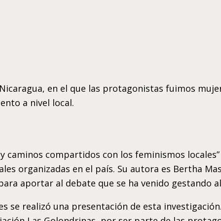
 Nicaragua, en el que las protagonistas fuimos muje
nto a nivel local.
s y caminos compartidos con los feminismos locales” 
uales organizadas en el país. Su autora es Bertha Ma
para aportar al debate que se ha venido gestando a
s se realizó una presentación de esta investigació
ciación Las Golondrinas, por ser parte de las prota