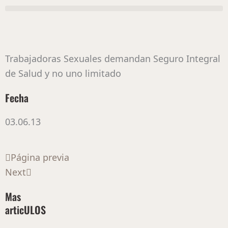
Ir
al
contenido
Trabajadoras Sexuales demandan Seguro Integral
de Salud y no uno limitado
Fecha
03.06.13
Ant
Siguiente
Página previa
Next
Mas
articULOS