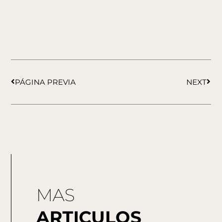
Ant
Sigu
PÁGINA PREVIA
NEXT
MAS
ARTICULOS