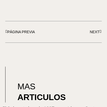
Ant
Sigui
PÁGINA PREVIA
NEXT
MAS
ARTICULOS