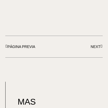
Ant
Sigui
PÁGINA PREVIA
NEXT
MAS