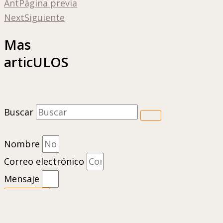
Ant
Página previa
Next
Siguiente
Mas
articULOS
Buscar
Nombre
Correo electrónico
Mensaje
Enviar
1