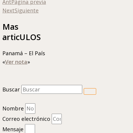
Ant
Página previa
Next
Siguiente
Mas
articULOS
Panamá – El País
«
Ver nota
»
Buscar
Nombre
Correo electrónico
Mensaje