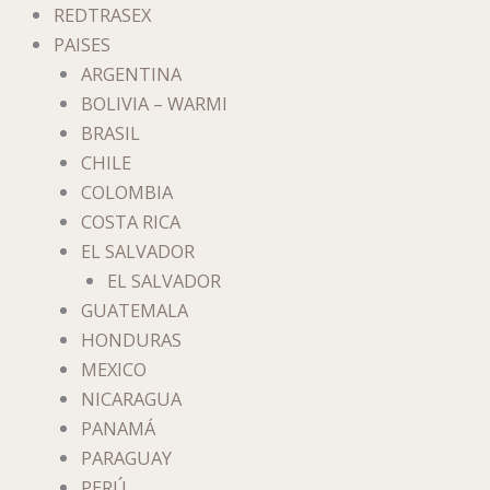
Ir
REDTRASEX
al
PAISES
contenido
ARGENTINA
BOLIVIA – WARMI
BRASIL
CHILE
COLOMBIA
COSTA RICA
EL SALVADOR
EL SALVADOR
GUATEMALA
HONDURAS
MEXICO
NICARAGUA
PANAMÁ
PARAGUAY
PERÚ