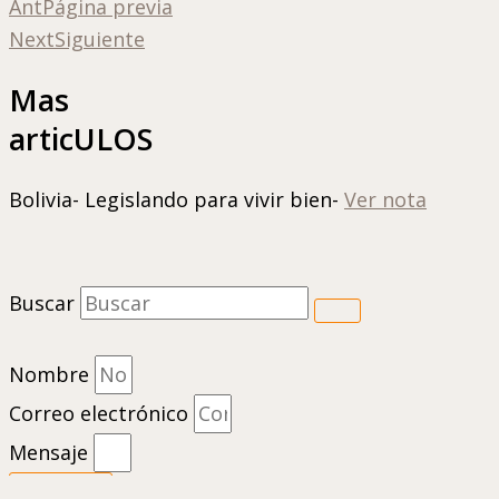
Ant
Página previa
Next
Siguiente
Mas
articULOS
Bolivia- Legislando para vivir bien-
Ver nota
Buscar
Nombre
Correo electrónico
Mensaje
Enviar