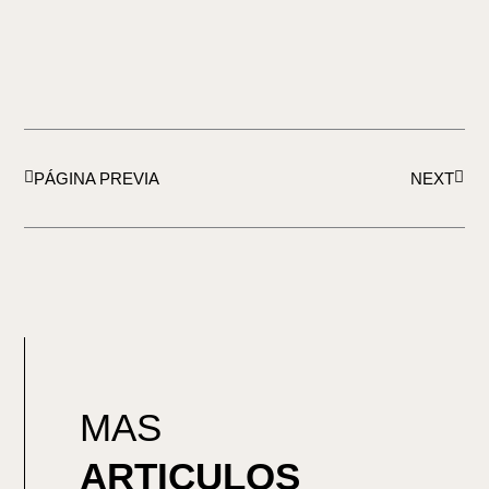
Ant
Sigui
PÁGINA PREVIA
NEXT
MAS
ARTICULOS