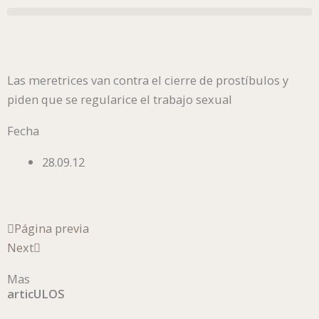
Ir
al
contenido
Las meretrices van contra el cierre de prostíbulos y
piden que se regularice el trabajo sexual
Fecha
28.09.12
Ant
Siguiente
Página previa
Next
Mas
articULOS