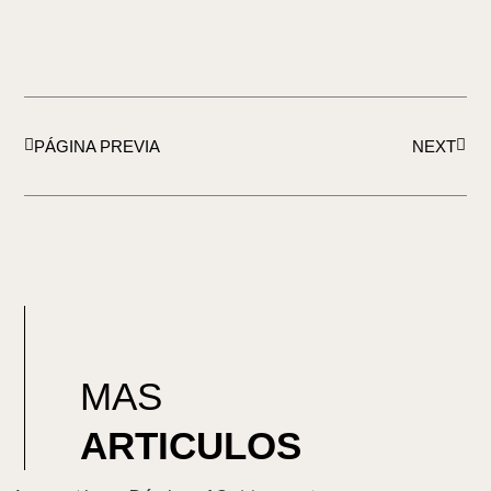
Ant
Sigu
PÁGINA PREVIA
NEXT
MAS
ARTICULOS