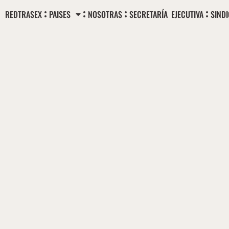
Ir
REDTRASEX
PAISES
NOSOTRAS
SECRETARÍA EJECUTIVA
SIND
al
contenido