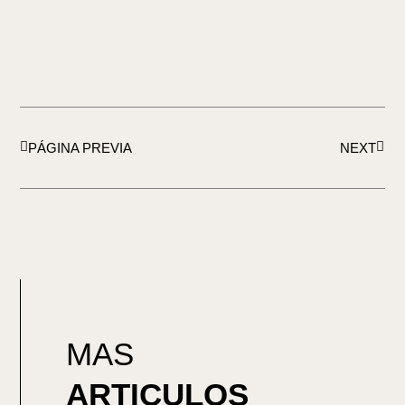
Ant
Sigui
PÁGINA PREVIA
NEXT
MAS
ARTICULOS