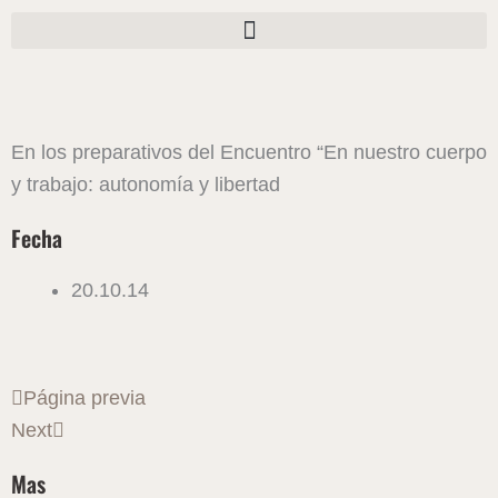
Ir
al
contenido
En los preparativos del Encuentro “En nuestro cuerpo
y trabajo: autonomía y libertad
Fecha
20.10.14
Ant
Siguiente
Página previa
Next
Mas