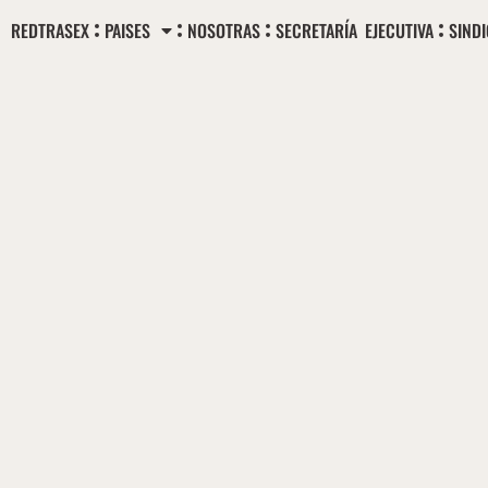
Ir
REDTRASEX
PAISES
NOSOTRAS
SECRETARÍA EJECUTIVA
SIND
al
contenido