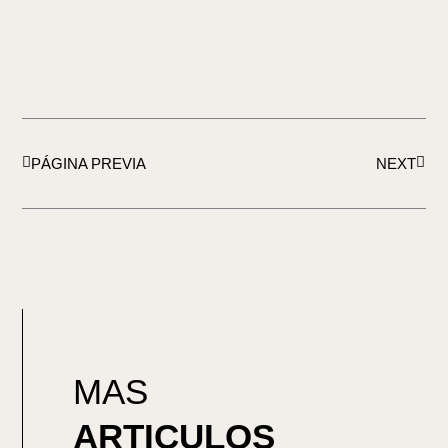
Ant
Sigui
PÁGINA PREVIA
NEXT
MAS
ARTICULOS