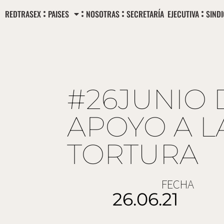
Ir
REDTRASEX
PAISES
NOSOTRAS
SECRETARÍA EJECUTIVA
SIND
al
contenido
#26JUNIO 
APOYO A L
TORTURA
FECHA
26.06.21