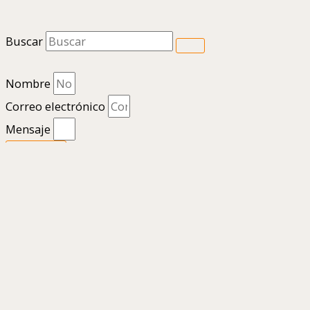
Buscar
Nombre
Correo electrónico
Mensaje
Enviar
1
Hola
¿En qué podemos ayudarte?
Abrir chat