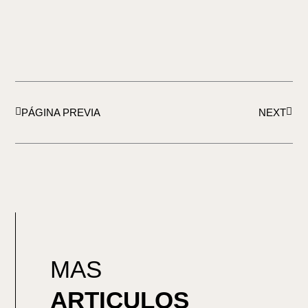
Ant
Sigu
PÁGINA PREVIA
NEXT
MAS
ARTICULOS