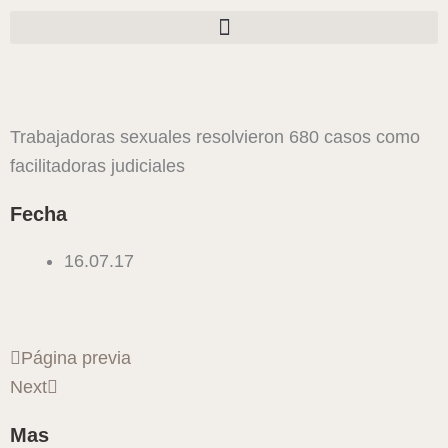
Ir
al
contenido
Trabajadoras sexuales resolvieron 680 casos como
facilitadoras judiciales
Fecha
16.07.17
Ant
Siguiente
Página previa
Next
Mas