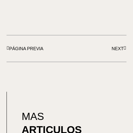
Ant
Sigu
PÁGINA PREVIA
NEXT
MAS
ARTICULOS