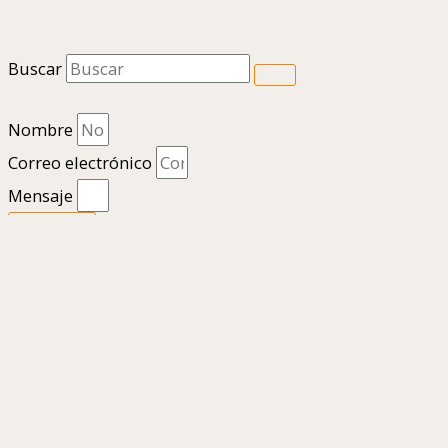
Buscar
Nombre
Correo electrónico
Mensaje
Enviar
1
Hola
¿En qué podemos ayudarte?
Abrir chat