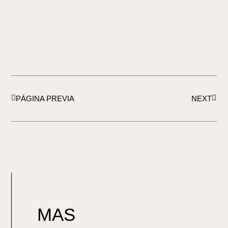
Ant
Sigui
PÁGINA PREVIA
NEXT
MAS