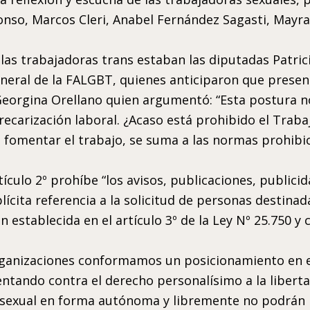
lonso, Marcos Cleri, Anabel Fernández Sagasti, May
as trabajadoras trans estaban las diputadas Patric
neral de la FALGBT, quienes anticiparon que presen
rgina Orellano quien argumentó: “Esta postura nos
arización laboral. ¿Acaso está prohibido el Traba
 fomentar el trabajo, se suma a las normas prohibi
ículo 2º prohíbe “los avisos, publicaciones, public
ícita referencia a la solicitud de personas destinad
stablecida en el artículo 3º de la Ley Nº 25.750 y 
ganizaciones conformamos un posicionamiento en el
ntando contra el derecho personalísimo a la libertad
jo sexual en forma autónoma y libremente no podrán p