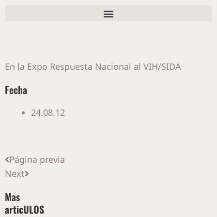
Ir
al
contenido
En la Expo Respuesta Nacional al VIH/SIDA
Fecha
24.08.12
Ant
Siguiente
Página previa
Next
Mas
articULOS