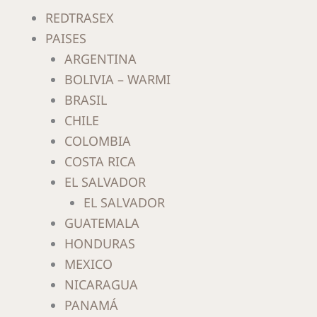
Ir
REDTRASEX
al
PAISES
contenido
ARGENTINA
BOLIVIA – WARMI
BRASIL
CHILE
COLOMBIA
COSTA RICA
EL SALVADOR
EL SALVADOR
GUATEMALA
HONDURAS
MEXICO
NICARAGUA
PANAMÁ