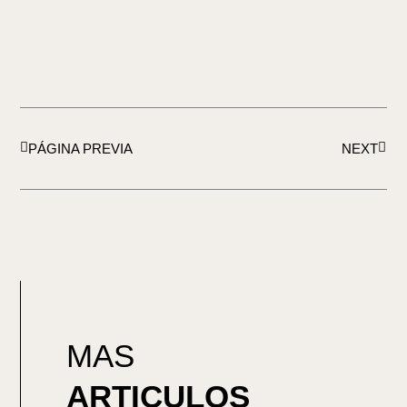
Ant
Sigu
PÁGINA PREVIA
NEXT
MAS
ARTICULOS